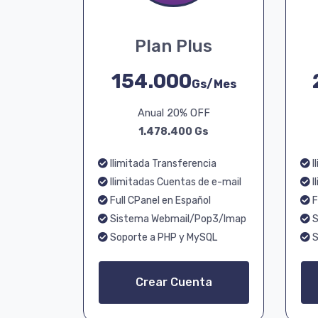
Plan Plus
154.000
Gs/Mes
Anual 20% OFF
1.478.400 Gs
Ilimitada Transferencia
I
Ilimitadas Cuentas de e-mail
I
Full CPanel en Español
F
Sistema Webmail/Pop3/Imap
S
Soporte a PHP y MySQL
S
Crear Cuenta