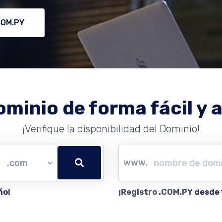
COM.PY
ominio de forma fácil y a
¡Verifique la disponibilidad del Dominio!
www.
ño
!
¡Registro .COM.PY
desde 