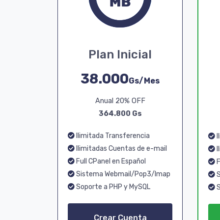
Plan Inicial
38.000
Gs/Mes
Anual 20% OFF
364.800 Gs
Ilimitada Transferencia
I
Ilimitadas Cuentas de e-mail
I
Full CPanel en Español
F
Sistema Webmail/Pop3/Imap
S
Soporte a PHP y MySQL
S
Crear Cuenta