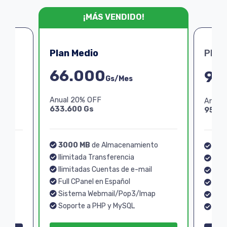
¡MÁS VENDIDO!
Plan Medio
Plan
66.000
99
Gs/Mes
Anual 20% OFF
Anual
633.600 Gs
950.4
3000 MB
de Almacenamiento
o
40
Ilimitada Transferencia
Ilim
Ilimitadas Cuentas de e-mail
Ilim
Full CPanel en Español
Full
Sistema Webmail/Pop3/Imap
p
Sis
Soporte a PHP y MySQL
Sopo