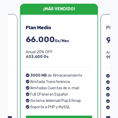
¡MÁS VENDIDO!
Plan Medio
Plan
66.000
99
Gs/Mes
Anual 20% OFF
Anual
633.600 Gs
950.4
3000 MB
de Almacenamiento
o
40
Ilimitada Transferencia
Ilim
Ilimitadas Cuentas de e-mail
Ilim
Full CPanel en Español
Full
Sistema Webmail/Pop3/Imap
p
Sis
Soporte a PHP y MySQL
Sopo