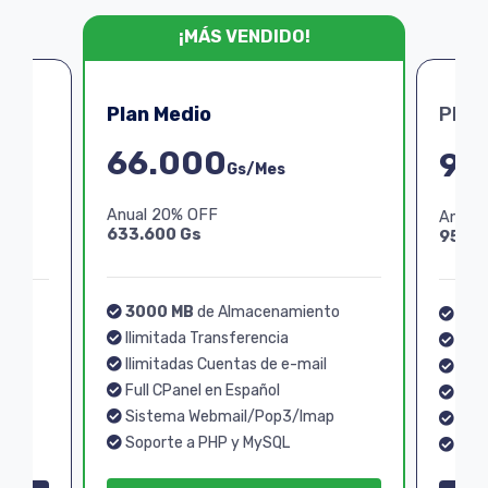
¡MÁS VENDIDO!
Plan Medio
Plan
66.000
99
Gs/Mes
Anual 20% OFF
Anual
633.600 Gs
950.4
3000 MB
de Almacenamiento
o
40
Ilimitada Transferencia
Ilim
Ilimitadas Cuentas de e-mail
Ilim
Full CPanel en Español
Full
Sistema Webmail/Pop3/Imap
p
Sis
Soporte a PHP y MySQL
Sopo