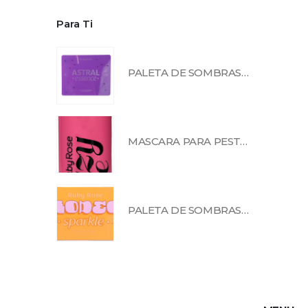
Para Ti
PALETA DE SOMBRAS ASTRAL ESSENCE RUBY ROSE-HB-F2601
MASCARA PARA PESTAÑA PEEL OFF RUBY ROSE - HB 990
PALETA DE SOMBRAS RODEO SPARKLE RUBY ROSE- HB-F2601