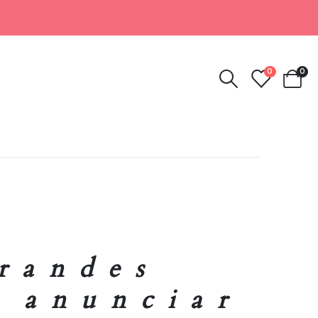
0
0
randes
r anunciar