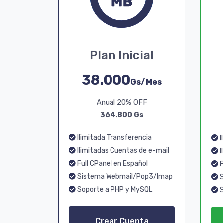
Plan Inicial
38.000
Gs/Mes
Anual 20% OFF
364.800 Gs
Ilimitada Transferencia
I
Ilimitadas Cuentas de e-mail
I
Full CPanel en Español
F
Sistema Webmail/Pop3/Imap
S
Soporte a PHP y MySQL
S
Crear Cuenta