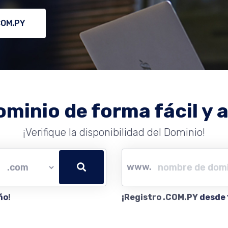
COM.PY
ominio de forma fácil y a
¡Verifique la disponibilidad del Dominio!
www.
ño
!
¡Registro .COM.PY
desde 