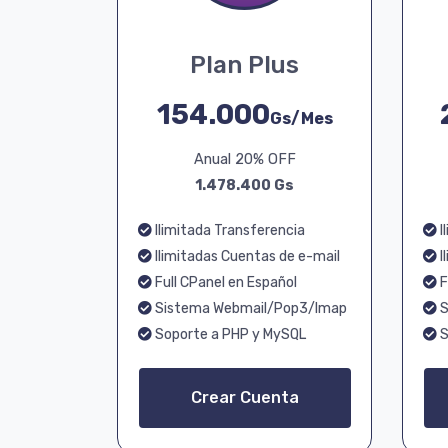
Plan Plus
154.000
Gs/Mes
Anual 20% OFF
1.478.400 Gs
Ilimitada Transferencia
I
Ilimitadas Cuentas de e-mail
I
Full CPanel en Español
F
Sistema Webmail/Pop3/Imap
S
Soporte a PHP y MySQL
S
Crear Cuenta