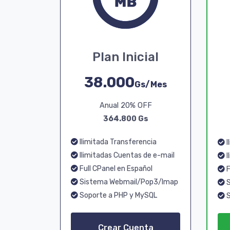
Plan Inicial
38.000
Gs/Mes
Anual 20% OFF
364.800 Gs
Ilimitada Transferencia
I
Ilimitadas Cuentas de e-mail
I
Full CPanel en Español
F
Sistema Webmail/Pop3/Imap
S
Soporte a PHP y MySQL
S
Crear Cuenta