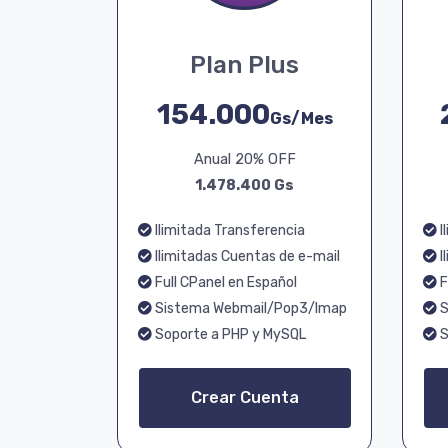
Plan Plus
154.000
Gs/Mes
Anual 20% OFF
1.478.400 Gs
Ilimitada Transferencia
I
Ilimitadas Cuentas de e-mail
I
Full CPanel en Español
F
Sistema Webmail/Pop3/Imap
S
Soporte a PHP y MySQL
S
Crear Cuenta