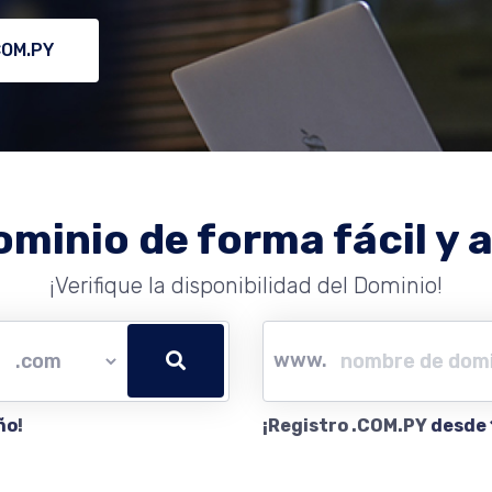
COM.PY
ominio de forma fácil y a
¡Verifique la disponibilidad del Dominio!
www.
ño
!
¡Registro .COM.PY
desde 