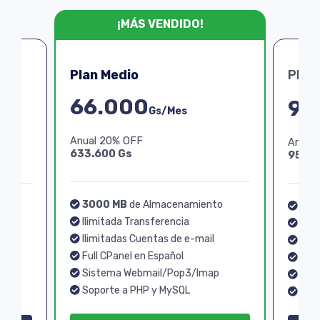
¡MÁS VENDIDO!
Plan Medio
Plan
66.000
99
Gs/Mes
Anual 20% OFF
Anual
633.600 Gs
950.4
3000 MB
de Almacenamiento
o
40
Ilimitada Transferencia
Ilim
Ilimitadas Cuentas de e-mail
Ilim
Full CPanel en Español
Full
Sistema Webmail/Pop3/Imap
p
Sis
Soporte a PHP y MySQL
Sopo